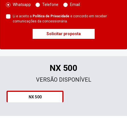
Whatsapp
Telefone
Email
Li e aceito a
Política de Privacidade
e concordo em receber
comunicações da concessionária.
Solicitar proposta
NX 500
VERSÃO DISPONÍVEL
NX 500