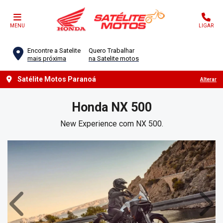
MENU
LIGAR
Encontre a Satelite
Quero Trabalhar
mais próxima
na Satelite motos
Satélite Motos Paranoá
Alterar
Honda
NX 500
New Experience com NX 500.
Anterior
Próx