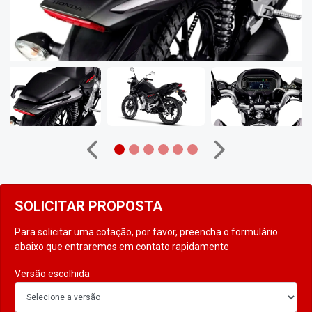
Anterior
Próximo
SOLICITAR PROPOSTA
Para solicitar uma cotação, por favor, preencha o formulário
abaixo que entraremos em contato rapidamente
Versão escolhida