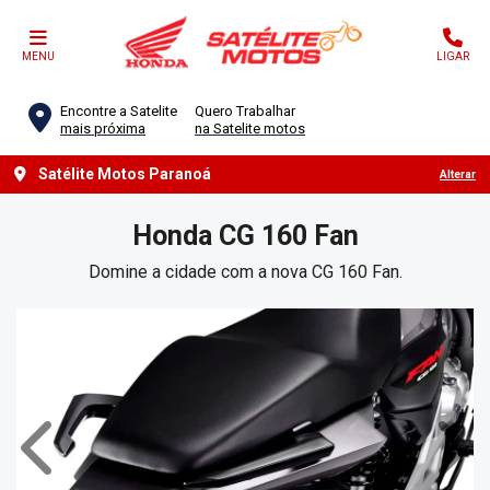
MENU
LIGAR
Encontre a Satelite
Quero Trabalhar
mais próxima
na Satelite motos
Satélite Motos Paranoá
Alterar
Honda
CG 160 Fan
Domine a cidade com a nova CG 160 Fan.
Anterior
Próx