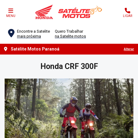
MENU
LIGAR
Encontre a Satelite
Quero Trabalhar
mais próxima
na Satelite motos
Satélite Motos Paranoá
Alterar
Honda
CRF 300F
Anterior
Próx