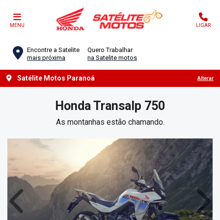
MENU
LIGAR
Encontre a Satelite
Quero Trabalhar
mais próxima
na Satelite motos
Satélite Motos Paranoá
Alterar
Honda
Transalp 750
As montanhas estão chamando.
Anterior
Próx