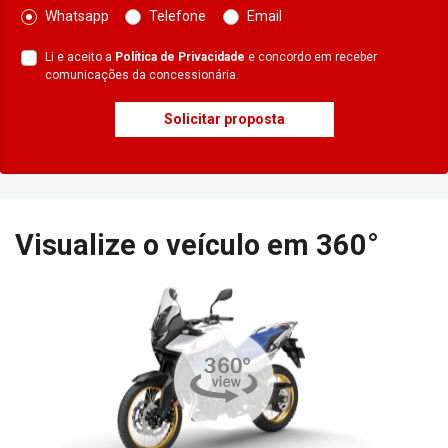
Whatsapp
Telefone
Email
Li e aceito a
Política de Privacidade
e concordo em receber
comunicações da concessionária.
Solicitar proposta
Visualize o veículo em 360°