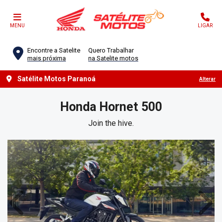
MENU
LIGAR
Encontre a Satelite
Quero Trabalhar
mais próxima
na Satelite motos
Satélite Motos Paranoá
Alterar
Honda
Hornet 500
Join the hive.
Anterior
Próx