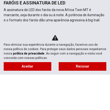
FARÓIS E ASSINATURA DE LED
A assinatura de LED dos faróis da nova Africa Twin MT é
marcante, seja durante o dia ou à noite. A potência de iluminação
e o formato dos faróis dão uma aparência agressiva à big trail.
VER TELEFONES
Para otimizar sua experiência durante a navegação, fazemos uso de
nossa política de cookies. Para proteger seus dados pessoais respeitamos
nossa
política de privacidade
. Ao seguir com a navegação e visita você
concorda com nossas políticas.
Aceitar
Recusar
Novas
Mapa do site