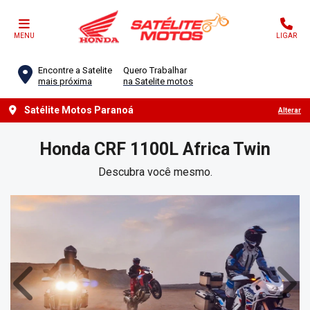
MENU
LIGAR
Encontre a Satelite
Quero Trabalhar
mais próxima
na Satelite motos
Satélite Motos Paranoá
Alterar
Honda
CRF 1100L Africa Twin
Descubra você mesmo.
Anterior
Próx