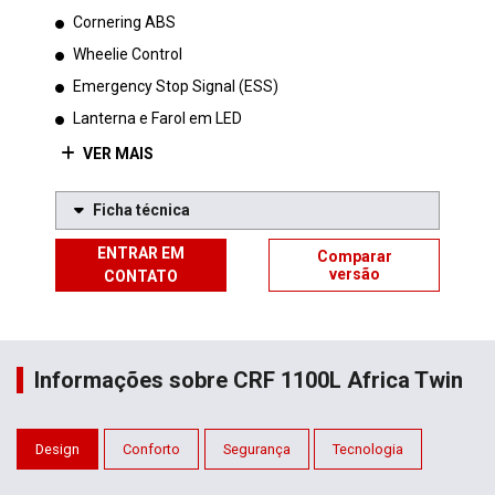
Cornering ABS
Wheelie Control
Emergency Stop Signal (ESS)
Lanterna e Farol em LED
VER MAIS
Ficha técnica
ENTRAR EM
Comparar
versão
CONTATO
Informações sobre CRF 1100L Africa Twin
Design
Conforto
Segurança
Tecnologia