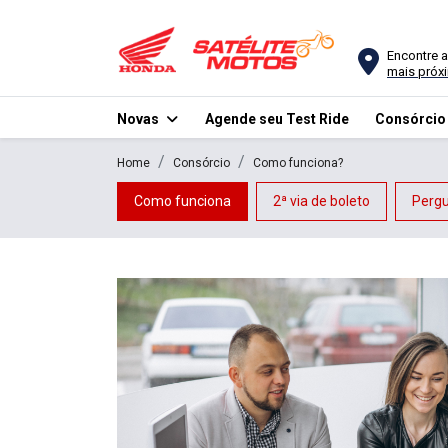
Encontre a
mais próx
Novas
Agende seu Test Ride
Consórci
Home
Consórcio
Como funciona?
Como funciona
2ª via de boleto
Pergu