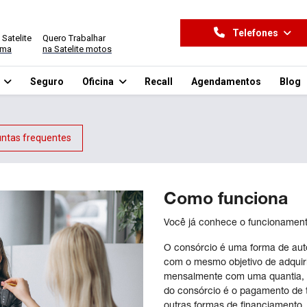
Telefones
 Satelite
Quero Trabalhar
ima
na Satelite motos
o
Seguro
Oficina
Recall
Agendamentos
Blog
ntas frequentes
Como funciona
Você já conhece o funcionament
O consórcio é uma forma de au
com o mesmo objetivo de adquiri
mensalmente com uma quantia, 
do consórcio é o pagamento de
outras formas de financiamento.