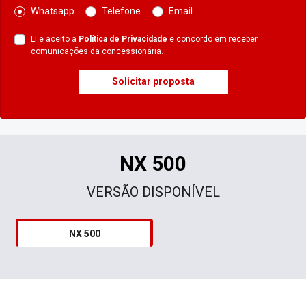
Whatsapp
Telefone
Email
Li e aceito a
Política de Privacidade
e concordo em receber
comunicações da concessionária.
Solicitar proposta
NX 500
VERSÃO DISPONÍVEL
NX 500