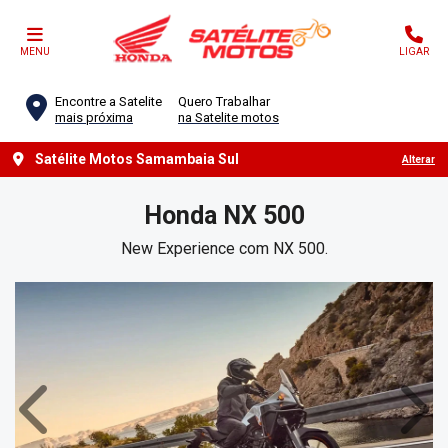
MENU
LIGAR
Encontre a Satelite
Quero Trabalhar
mais próxima
na Satelite motos
Satélite Motos Samambaia Sul
Alterar
Honda
NX 500
New Experience com NX 500.
Anterior
Próx