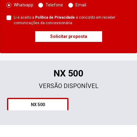
Whatsapp
Telefone
Email
Li e aceito a
Política de Privacidade
e concordo em receber
comunicações da concessionária.
Solicitar proposta
NX 500
VERSÃO DISPONÍVEL
NX 500