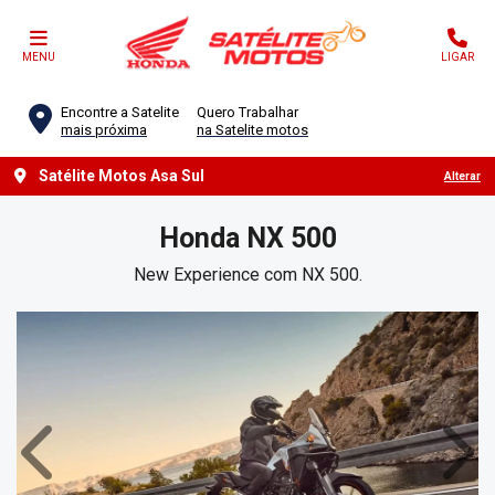
MENU
LIGAR
Encontre a Satelite
Quero Trabalhar
mais próxima
na Satelite motos
Satélite Motos Asa Sul
Alterar
Honda
NX 500
New Experience com NX 500.
Anterior
Próx