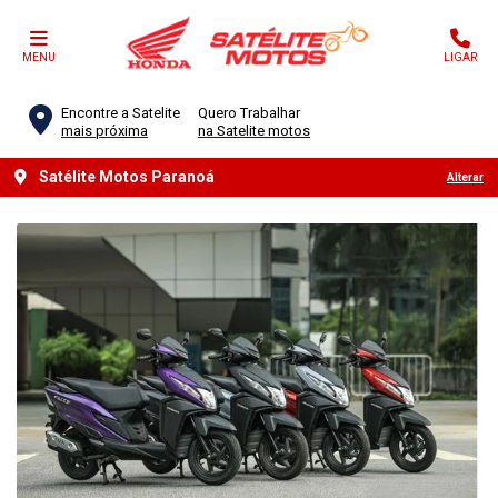
MENU
LIGAR
Encontre a Satelite
Quero Trabalhar
mais próxima
na Satelite motos
Satélite Motos Paranoá
Alterar