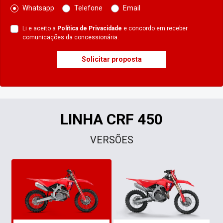
Whatsapp
Telefone
Email
Li e aceito a
Política de Privacidade
e concordo em receber
comunicações da concessionária.
Solicitar proposta
LINHA CRF 450
VERSÕES