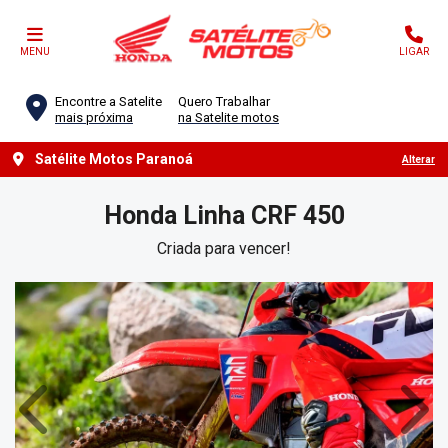
MENU
LIGAR
Encontre a Satelite
Quero Trabalhar
mais próxima
na Satelite motos
Satélite Motos Paranoá
Alterar
Honda
Linha CRF 450
Criada para vencer!
Anterior
Próx