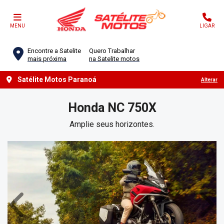
MENU
LIGAR
Encontre a Satelite
Quero Trabalhar
mais próxima
na Satelite motos
Satélite Motos Paranoá
Alterar
Honda
NC 750X
Amplie seus horizontes.
Anterior
Próx