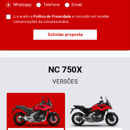
Whatsapp
Telefone
Email
Li e aceito a
Política de Privacidade
e concordo em receber
comunicações da concessionária.
Solicitar proposta
NC 750X
VERSÕES