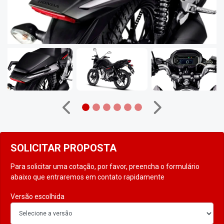
Anterior
Próximo
SOLICITAR PROPOSTA
Para solicitar uma cotação, por favor, preencha o formulário
abaixo que entraremos em contato rapidamente
Versão escolhida