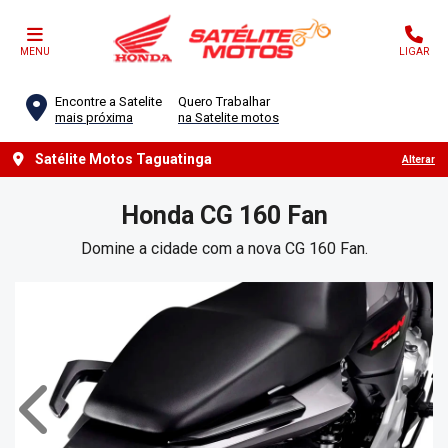
MENU
LIGAR
Encontre a Satelite
Quero Trabalhar
mais próxima
na Satelite motos
Satélite Motos Taguatinga
Alterar
Honda
CG 160 Fan
Domine a cidade com a nova CG 160 Fan.
Anterior
Próx