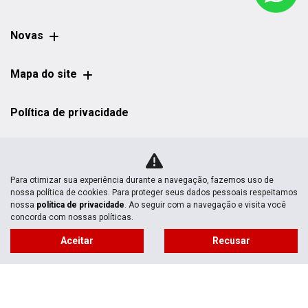
Novas
Mapa do site
Política de privacidade
CNPJ: 03.044.878/0001-17
Para otimizar sua experiência durante a navegação, fazemos uso de
nossa política de cookies. Para proteger seus dados pessoais respeitamos
nossa
política de privacidade
. Ao seguir com a navegação e visita você
concorda com nossas políticas.
No trânsito, enxergar o outro salva
Aceitar
Recusar
vidas.
Desenvolvido pela DEALERSPACE ® Direitos Reservados.