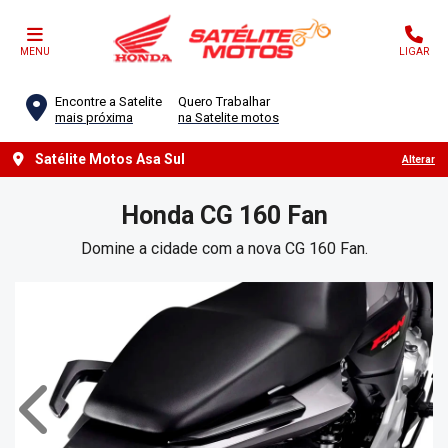
MENU
LIGAR
Encontre a Satelite
Quero Trabalhar
mais próxima
na Satelite motos
Satélite Motos Asa Sul
Alterar
Honda
CG 160 Fan
Domine a cidade com a nova CG 160 Fan.
Anterior
Próx