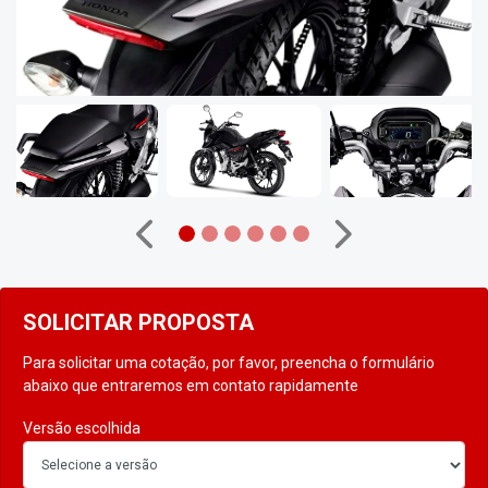
Anterior
Próximo
SOLICITAR PROPOSTA
Para solicitar uma cotação, por favor, preencha o formulário
abaixo que entraremos em contato rapidamente
Versão escolhida