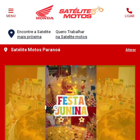
MENU
LIGAR
Encontre a Satelite
Quero Trabalhar
mais próxima
na Satelite motos
Satélite Motos Paranoá
Alterar