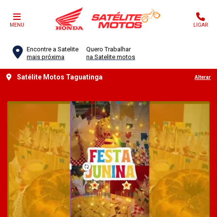
MENU
LIGAR
Encontre a Satelite
Quero Trabalhar
mais próxima
na Satelite motos
Satélite Motos Taguatinga
Alterar