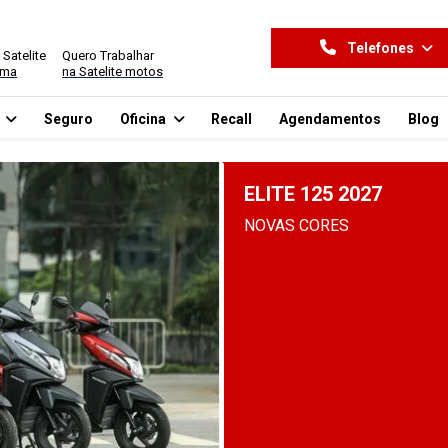
Telefones
 Satelite
Quero Trabalhar
ima
na Satelite motos
o
Seguro
Oficina
Recall
Agendamentos
Blog
ELITE 125 2027
NOVAS CORES