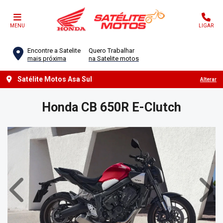
MENU
LIGAR
Encontre a Satelite
Quero Trabalhar
mais próxima
na Satelite motos
Satélite Motos Asa Sul
Alterar
Honda
CB 650R E-Clutch
Anterior
Próx