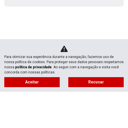
Para otimizar sua experiência durante a navegação, fazemos uso de
nossa política de cookies. Para proteger seus dados pessoais respeitamos
Novas
nossa
política de privacidade
. Ao seguir com a navegação e visita você
concorda com nossas políticas.
Mapa do site
Aceitar
Recusar
Política de privacidade