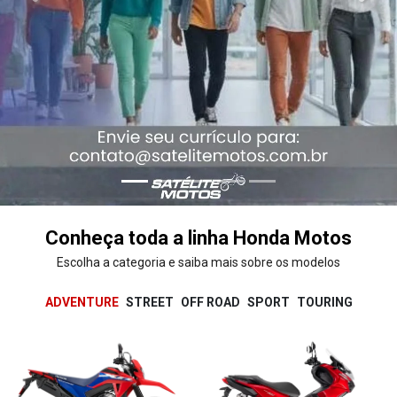
XR 300L Tornado
ADV
X-ADV
NXR 160 Bros
Sahara 300
XRE 190