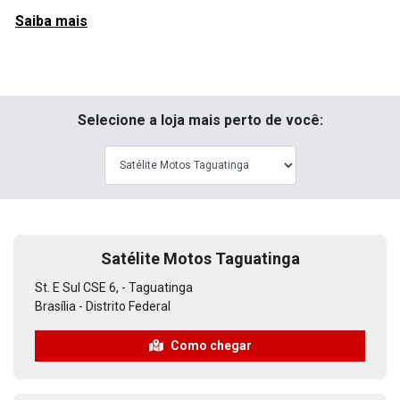
Telefones
ATENDIMENTO
(61) 99198-1444
WHATSAPP GERAL
(61) 3561-3000
Horários de funcionamento
Showroom
Segunda à sexta-feira das 8h às 18h
Sábado das 8h às 12h.
Oficina
Segunda à sexta-feira das 8h às 17h30
Sábado das 8h às 12h.