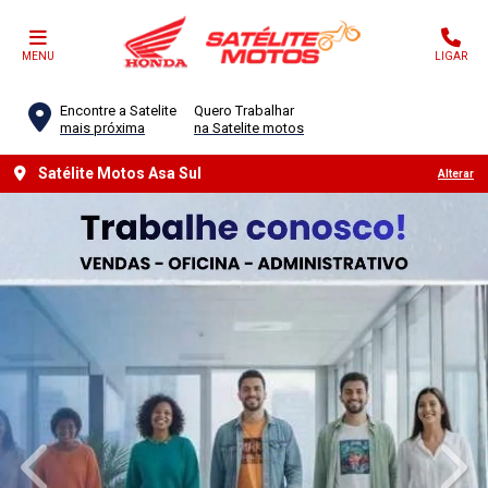
MENU
LIGAR
Encontre a Satelite
Quero Trabalhar
mais próxima
na Satelite motos
Ver texto legal
Satélite Motos Asa Sul
Alterar
templates.template-01.components.carousel.texts.control_
temp
Conheça toda a linha Honda Motos
Escolha a categoria e saiba mais sobre os modelos
ADVENTURE
STREET
OFF ROAD
SPORT
TOURING