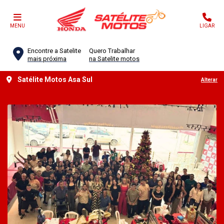
MENU
LIGAR
Encontre a Satelite
Quero Trabalhar
mais próxima
na Satelite motos
Satélite Motos Asa Sul
Alterar