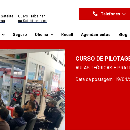
Telefones
 Satelite
Quero Trabalhar
ima
na Satelite motos
o
Seguro
Oficina
Recall
Agendamentos
Blog
CURSO DE PILOTAG
AULAS TEÓRICAS E PRÁT
Data da postagem: 19/04