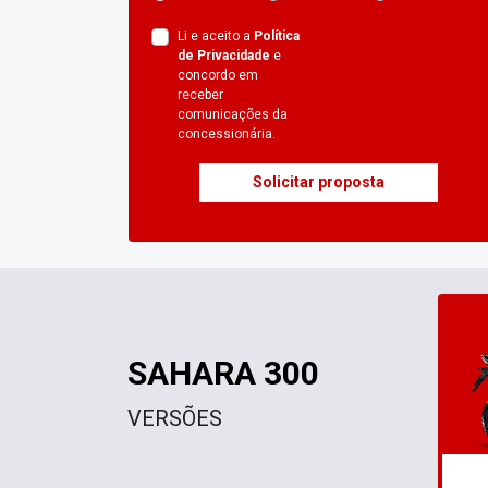
Li e aceito a
Política
de Privacidade
e
concordo em
receber
comunicações da
concessionária.
Solicitar proposta
SAHARA 300
VERSÕES