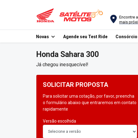
Encontre a
mais próx
Novas
Agende seu Test Ride
Consórci
Honda
Sahara 300
Já chegou inesquecível!
SOLICITAR PROPOSTA
Para solicitar uma cotação, por favor, preencha
o formulário abaixo que entraremos em contato
rapidamente
Versão escolhida