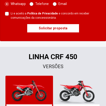
Whatsapp
Telefone
Email
Li e aceito a
Política de Privacidade
e concordo em receber
comunicações da concessionária.
Solicitar proposta
LINHA CRF 450
VERSÕES