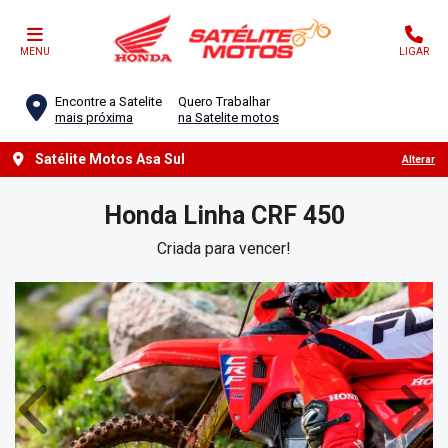
MENU
LIGAR
Encontre a Satelite
Quero Trabalhar
mais próxima
na Satelite motos
Satélite Motos Asa Sul
Alterar
Honda
Linha CRF 450
Criada para vencer!
Anterior
Próx