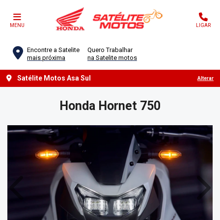
MENU
LIGAR
Encontre a Satelite
Quero Trabalhar
mais próxima
na Satelite motos
Satélite Motos Asa Sul
Alterar
Honda
Hornet 750
Anterior
Próx