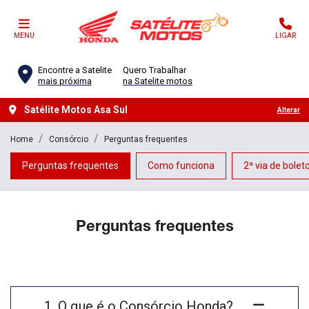
MENU
LIGAR
Encontre a Satelite
Quero Trabalhar
mais próxima
na Satelite motos
Satélite Motos Asa Sul
Alterar
Home
Consórcio
Perguntas frequentes
Perguntas frequentes
Como funciona
2ª via de bolet
Perguntas frequentes
1. O que é o Consórcio Honda?