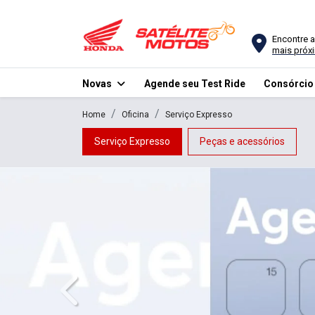
Encontre a
mais próx
Novas
Agende seu Test Ride
Consórci
Home
Oficina
Serviço Expresso
Serviço Expresso
Peças e acessórios
templates.template-01.components.carousel.texts