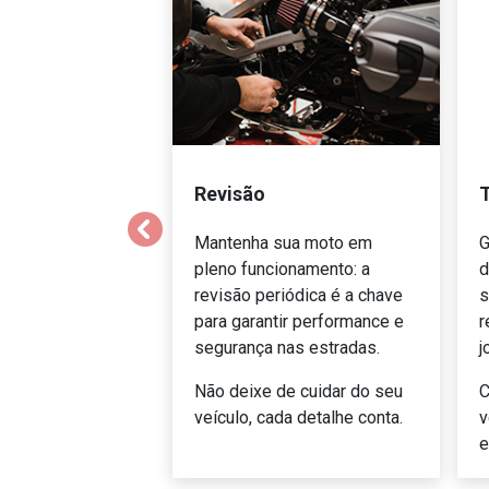
Revisão
T
templates.template-01.components.carousel.
Mantenha sua moto em
G
pleno funcionamento: a
d
revisão periódica é a chave
s
para garantir performance e
r
segurança nas estradas.
j
Não deixe de cuidar do seu
C
veículo, cada detalhe conta.
v
e