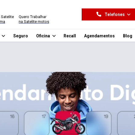
Telefones
 Satelite
Quero Trabalhar
ima
na Satelite motos
o
Seguro
Oficina
Recall
Agendamentos
Blog
.control_prev