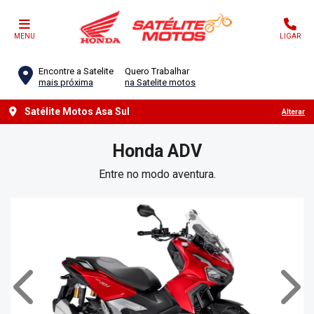
MENU
LIGAR
Encontre a Satelite
Quero Trabalhar
mais próxima
na Satelite motos
Satélite Motos Asa Sul
Alterar
Honda
ADV
Entre no modo aventura.
Anterior
Próx