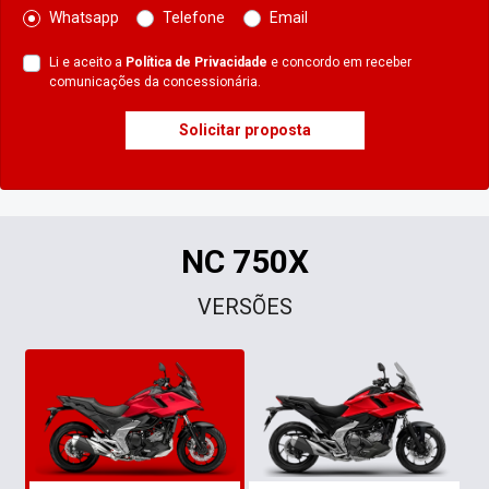
Whatsapp
Telefone
Email
Li e aceito a
Política de Privacidade
e concordo em receber
comunicações da concessionária.
Solicitar proposta
NC 750X
VERSÕES