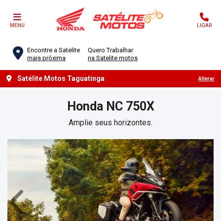
MENU
LIGAR
Encontre a Satelite
Quero Trabalhar
mais próxima
na Satelite motos
Satélite Motos Taguatinga
Alterar
Honda
NC 750X
Amplie seus horizontes.
Anterior
Próx