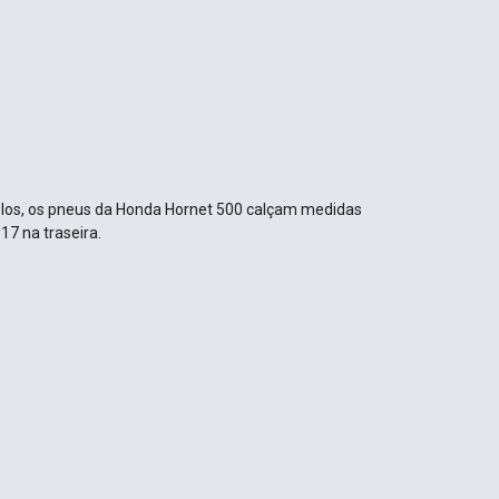
uplos, os pneus da Honda Hornet 500 calçam medidas
17 na traseira.