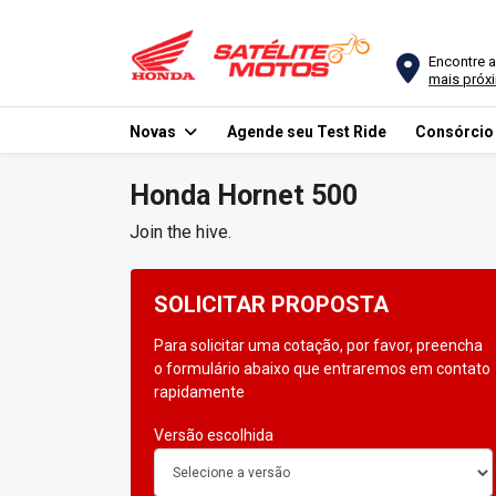
Encontre a
mais próx
Novas
Agende seu Test Ride
Consórci
Honda
Hornet 500
Join the hive.
SOLICITAR PROPOSTA
Para solicitar uma cotação, por favor, preencha
o formulário abaixo que entraremos em contato
rapidamente
Versão escolhida