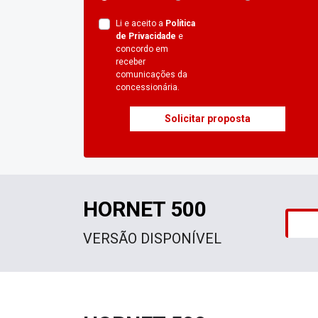
Li e aceito a
Política
de Privacidade
e
concordo em
receber
comunicações da
concessionária.
Solicitar proposta
HORNET 500
VERSÃO DISPONÍVEL