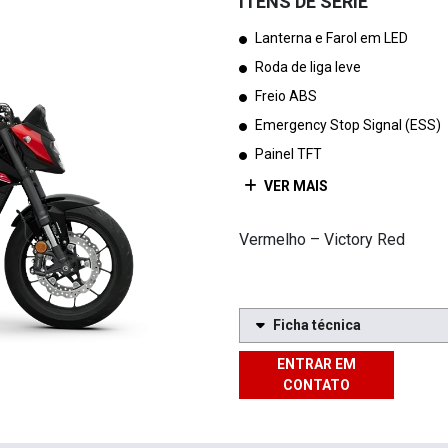
ITENS DE SÉRIE
Lanterna e Farol em LED
Roda de liga leve
Freio ABS
Emergency Stop Signal (ESS)
Painel TFT
VER MAIS
Vermelho – Victory Red
Ficha técnica
ENTRAR EM
CONTATO