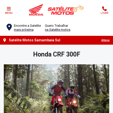
MENU
LIGAR
Encontre a Satelite
Quero Trabalhar
mais próxima
na Satelite motos
Satélite Motos Samambaia Sul
Alterar
Honda
CRF 300F
Anterior
Próx