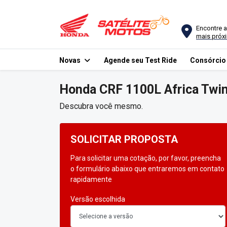
Encontre a
mais próx
Novas
Agende seu Test Ride
Consórci
Honda
CRF 1100L Africa Twi
Descubra você mesmo.
SOLICITAR PROPOSTA
Para solicitar uma cotação, por favor, preencha
o formulário abaixo que entraremos em contato
rapidamente
Versão escolhida