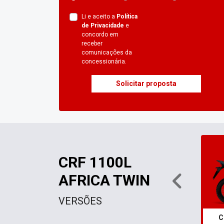
Li e aceito a
Política
de Privacidade
e
concordo em
receber
comunicações da
concessionária.
Solicitar proposta
CRF 1100L
AFRICA TWIN
Anter
VERSÕES
C