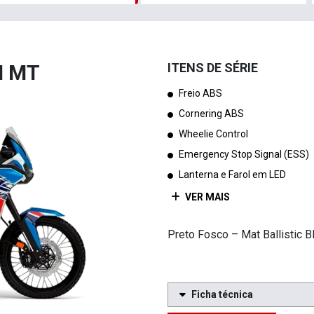
N MT
ITENS DE SÉRIE
Freio ABS
Cornering ABS
Wheelie Control
Emergency Stop Signal (ESS)
Lanterna e Farol em LED
VER MAIS
Preto Fosco – Mat Ballistic B
Ficha técnica