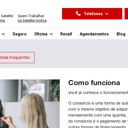
Telefones
 Satelite
Quero Trabalhar
ima
na Satelite motos
o
Seguro
Oficina
Recall
Agendamentos
Blog
ntas frequentes
Como funciona
Você já conhece o funcionament
O consórcio é uma forma de au
com o mesmo objetivo de adquiri
mensalmente com uma quantia, 
do consórcio é o pagamento de
outras formas de financiamento.