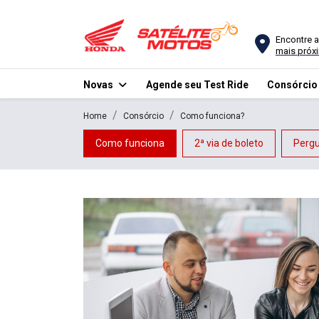
Encontre a
mais próx
Novas
Agende seu Test Ride
Consórci
Home
Consórcio
Como funciona?
Como funciona
2ª via de boleto
Pergu