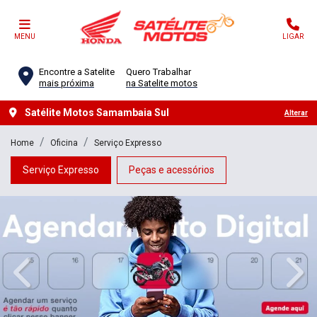
MENU
LIGAR
Encontre a Satelite
Quero Trabalhar
mais próxima
na Satelite motos
Satélite Motos Samambaia Sul
Alterar
Home
Oficina
Serviço Expresso
Serviço Expresso
Peças e acessórios
templates.template-01.components.carousel.texts.control_
temp