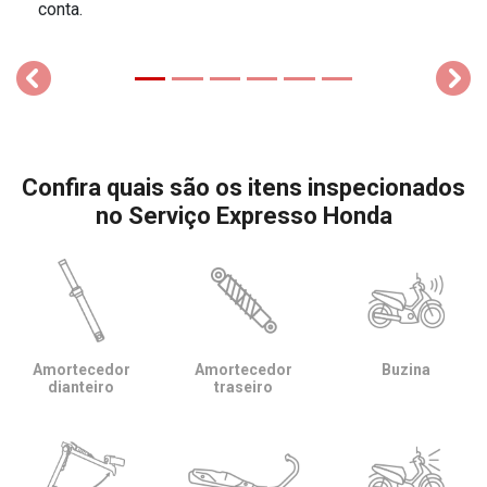
conta.
templates.template-01.components.carousel.texts.control_
temp
Confira quais são os itens inspecionados
no Serviço Expresso Honda
Amortecedor
Amortecedor
Buzina
dianteiro
traseiro