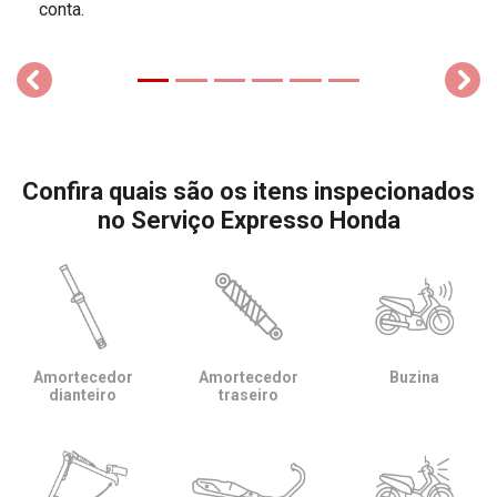
conta.
templates.template-01.components.carousel.texts.control_
temp
Confira quais são os itens inspecionados
no Serviço Expresso Honda
Amortecedor
Amortecedor
Buzina
dianteiro
traseiro