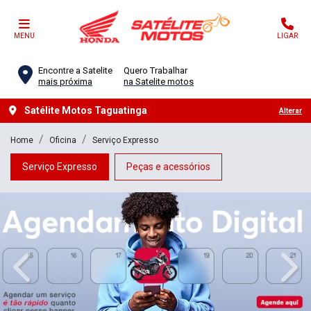
MENU
LIGAR
Encontre a Satelite
Quero Trabalhar
mais próxima
na Satelite motos
Satélite Motos Taguatinga
Alterar
Home
Oficina
Serviço Expresso
Serviço Expresso
Peças e acessórios
templates.template-01.components.carousel.texts.control_
temp