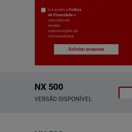
Li e aceito a
Política
de Privacidade
e
concordo em
receber
comunicações da
concessionária.
Solicitar proposta
NX 500
VERSÃO DISPONÍVEL