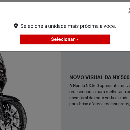
Selecione a unidade mais próxima a você.
Selecionar
NOVO VISUAL DA NX 500
A Honda NX 500 apresenta um vis
redesenhadas para melhorar a ae
novo farol da moto verticalizad
para-brisa oferece melhor prote