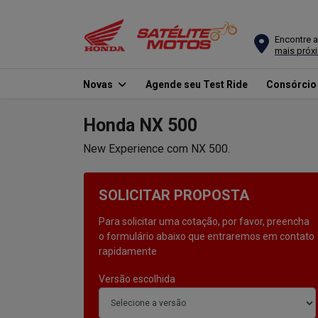
Encontre a
mais próx
Novas
Agende seu Test Ride
Consórci
Honda
NX 500
New Experience com NX 500.
SOLICITAR PROPOSTA
Para solicitar uma cotação, por favor, preencha
o formulário abaixo que entraremos em contato
rapidamente
Versão escolhida