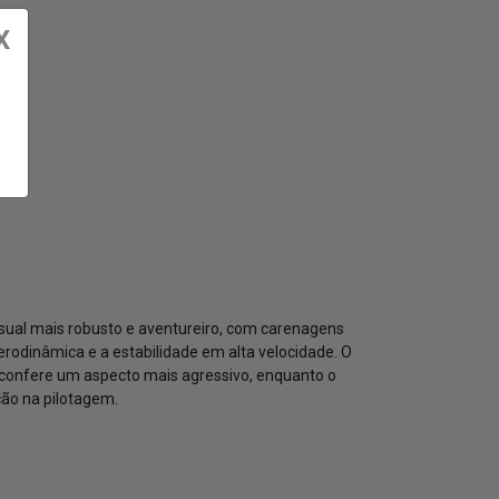
X
ual mais robusto e aventureiro, com carenagens
rodinâmica e a estabilidade em alta velocidade. O
o confere um aspecto mais agressivo, enquanto o
ção na pilotagem.