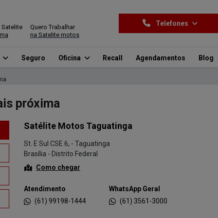
Telefones
 Satelite
Quero Trabalhar
ima
na Satelite motos
o
Seguro
Oficina
Recall
Agendamentos
Blog
ima
ais próxima
Satélite Motos Taguatinga
St. E Sul CSE 6, - Taguatinga
Brasília - Distrito Federal
Como chegar
Atendimento
WhatsApp Geral
(61) 99198-1444
(61) 3561-3000