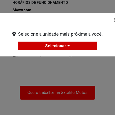
HORÁRIOS DE FUNCIONAMENTO
Showroom
Segunda à sexta-feira das 8h às 18h
Sábado das 8h às 12h.
Oficina
Selecione a unidade mais próxima a você.
Segunda à sexta-feira das 8h às 17h30
Sábado das 8h às 12h.
Selecionar
Mais informações sobre essa loja
Quero trabalhar na Satélite Motos