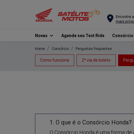
Encontre a
mais próx
Novas
Agende seu Test Ride
Consórci
Home
Consórcio
Perguntas frequentes
Como funciona
2ª via de boleto
Pergu
1. O que é o Consórcio Honda?
O Consórcio Honda é uma forma de a