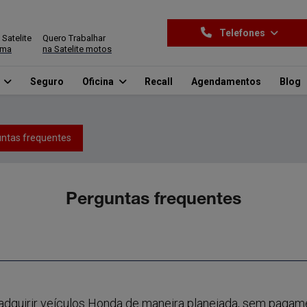
Telefones
 Satelite
Quero Trabalhar
ima
na Satelite motos
o
Seguro
Oficina
Recall
Agendamentos
Blog
ntas frequentes
Perguntas frequentes
dquirir veículos Honda de maneira planejada, sem pagame