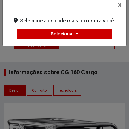
X
Painel 100% digital
VER MAIS
Selecione a unidade mais próxima a você.
Ficha técnica
Selecionar
ENTRAR EM
Comparar
versão
CONTATO
Informações sobre CG 160 Cargo
Design
Conforto
Tecnologia