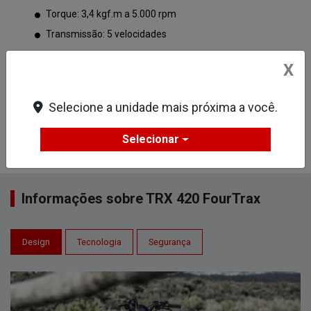
Torque: 3,4 kgf.m a 5.000 rpm
Transmissão: 5 velocidades
VER MAIS
X
Ficha técnica
Selecione a unidade mais próxima a você.
ENTRAR EM
Comparar
versão
CONTATO
Selecionar
Informações sobre TRX 420 FourTrax
Design
Tecnologia
Segurança