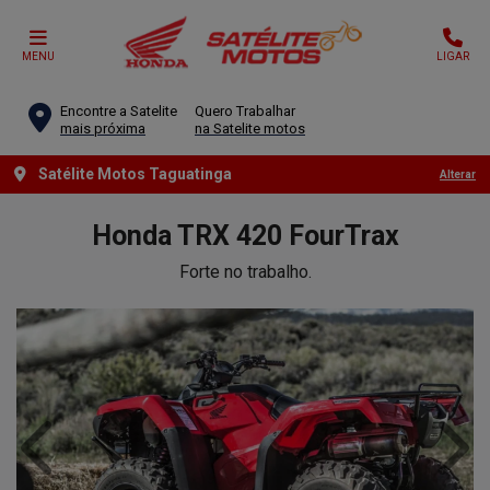
MENU
LIGAR
Encontre a Satelite
Quero Trabalhar
mais próxima
na Satelite motos
Satélite Motos Taguatinga
Alterar
Honda
TRX 420 FourTrax
Forte no trabalho.
Anterior
Próx