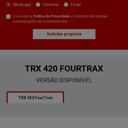
Whatsapp
Telefone
Email
Li e aceito a
Política de Privacidade
e concordo em receber
comunicações da concessionária.
Solicitar proposta
TRX 420 FOURTRAX
VERSÃO DISPONÍVEL
TRX 420 FourTrax