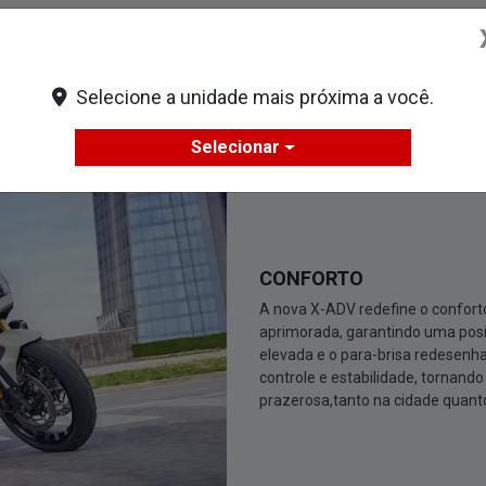
Selecione a unidade mais próxima a você.
Mecânica
Selecionar
CONFORTO
A nova X-ADV redefine o confor
aprimorada, garantindo uma posiç
elevada e o para-brisa redesen
controle e estabilidade, tornand
prazerosa,tanto na cidade quant