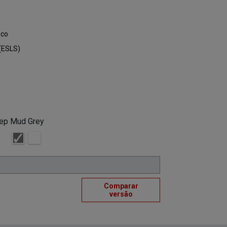
nco
 (ESLS)
eep Mud Grey
Comparar
versão