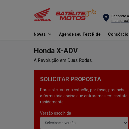
Encontre a
mais próx
Novas
Agende seu Test Ride
Consórci
Honda
X-ADV
A Revolução em Duas Rodas.
SOLICITAR PROPOSTA
Para solicitar uma cotação, por favor, preencha
o formulário abaixo que entraremos em contato
rapidamente
Versão escolhida