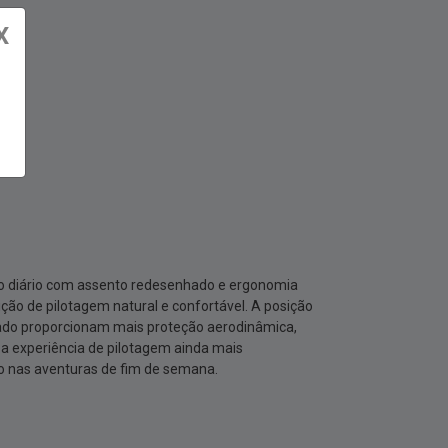
X
to diário com assento redesenhado e ergonomia
ão de pilotagem natural e confortável. A posição
hado proporcionam mais proteção aerodinâmica,
o a experiência de pilotagem ainda mais
o nas aventuras de fim de semana.