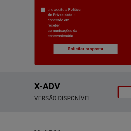
Li e aceito a
Política
de Privacidade
e
concordo em
receber
comunicações da
concessionária.
Solicitar proposta
X-ADV
VERSÃO DISPONÍVEL