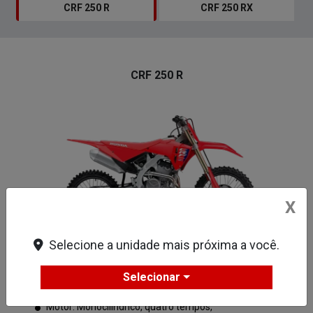
CRF 250 R
CRF 250 RX
CRF 250 R
X
Selecione a unidade mais próxima a você.
Vermelho - Grand Prix Red
Selecionar
Motor: Monocilíndrico, quatro tempos,