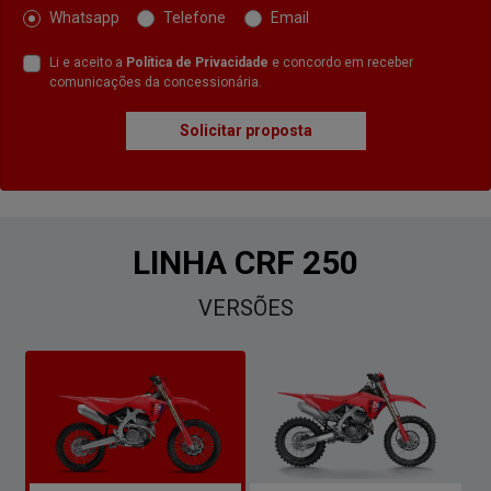
Whatsapp
Telefone
Email
Li e aceito a
Política de Privacidade
e concordo em receber
comunicações da concessionária.
Solicitar proposta
LINHA CRF 250
VERSÕES