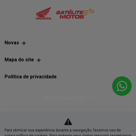
Novas
Mapa do site
Política de privacidade
CNPJ: 03.044.878/0001-17
No trânsito, enxergar o outro salva
Para otimizar sua experiência durante a navegação, fazemos uso de
nossa política de cookies. Para proteger seus dados pessoais respeitamos