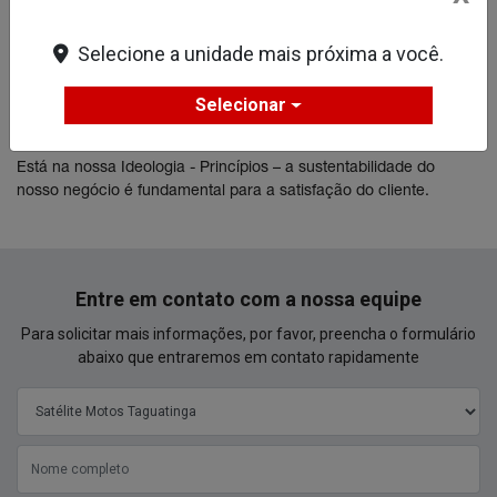
Em junho de 2011, os sócios da Sudoeste Motos, adquiriram a
Selecione a unidade mais próxima a você.
Satélite Motos.
Ao longo destes 20 anos a Satélite Motos trabalhou e conseguiu
Selecionar
apresentar-se junto aos seus colaboradores como uma empresa
estável e boa de se trabalhar.
Está na nossa Ideologia - Princípios – a sustentabilidade do
nosso negócio é fundamental para a satisfação do cliente.
Entre em contato com a nossa equipe
Para solicitar mais informações, por favor, preencha o formulário
abaixo que entraremos em contato rapidamente