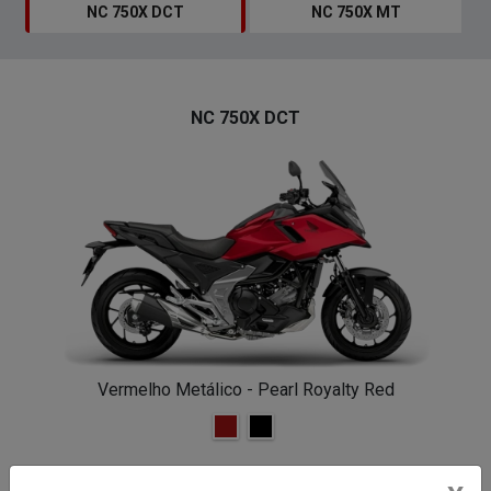
NC 750X DCT
NC 750X MT
NC 750X DCT
Vermelho Metálico - Pearl Royalty Red
Assento Bipartido