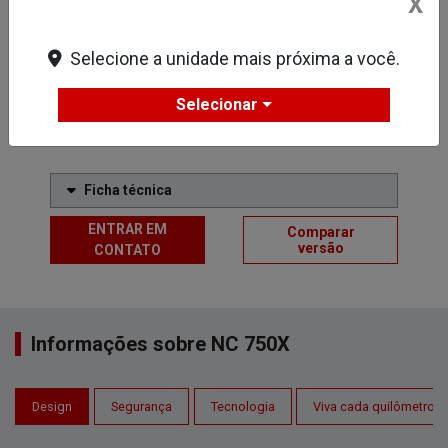
X
Freio ABS
Freio a disco dianteiro duplo
Selecione a unidade mais próxima a você.
Honda Selectable Torque Control (HSTC)
Selecionar
Lanterna e Farol em LED
VER MAIS
Ficha técnica
ENTRAR EM
Comparar
versão
CONTATO
Informações sobre NC 750X
Design
Segurança
Tecnologia
Viva cada quilômetro