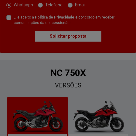
Whatsapp
Telefone
Email
Li e aceito a
Política de Privacidade
e concordo em receber
comunicações da concessionária.
Solicitar proposta
NC 750X
VERSÕES