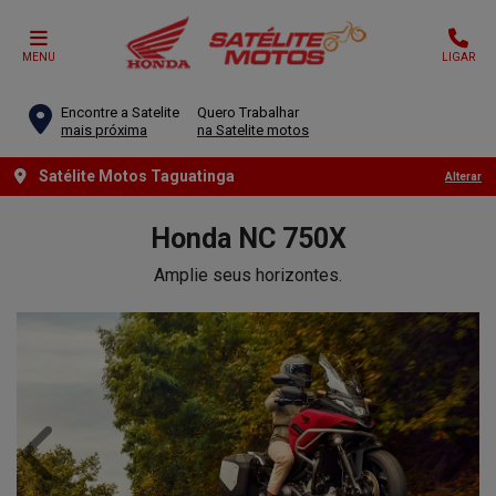
MENU
LIGAR
Encontre a Satelite
Quero Trabalhar
mais próxima
na Satelite motos
Satélite Motos Taguatinga
Alterar
Honda
NC 750X
Amplie seus horizontes.
Anterior
Próx