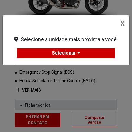
X
Branco Perolizado – Mat Pearl Glare White
Selecione a unidade mais próxima a você.
Iluminação Full LED
Selecionar
Rodas 17''
Freio ABS
Emergency Stop Signal (ESS)
Honda Selectable Torque Control (HSTC)
VER MAIS
Ficha técnica
ENTRAR EM
Comparar
versão
CONTATO