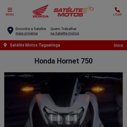
MENU
LIGAR
Encontre a Satelite
Quero Trabalhar
mais próxima
na Satelite motos
Satélite Motos Taguatinga
Alterar
Honda
Hornet 750
Anterior
Próx