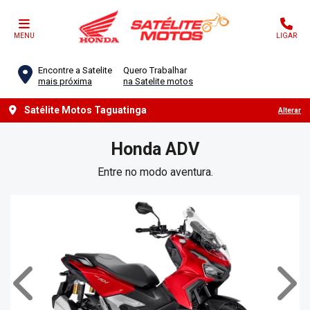
MENU
LIGAR
Encontre a Satelite
Quero Trabalhar
mais próxima
na Satelite motos
Satélite Motos Taguatinga
Alterar
Honda
ADV
Entre no modo aventura.
Anterior
Próx