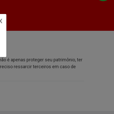
X
ão é apenas proteger seu patrimônio, ter
reciso ressarcir terceiros em caso de