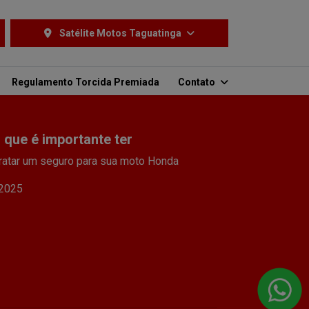
Satélite Motos Taguatinga
Regulamento Torcida Premiada
Contato
 que é importante ter
ratar um seguro para sua moto Honda
/2025