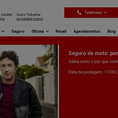
Telefones
 Satelite
Quero Trabalhar
ima
na Satelite motos
o
Seguro
Oficina
Recall
Agendamentos
Blog
Seguro de moto: por
Saiba como e por que cont
Data da postagem: 17/05