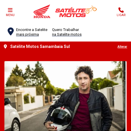
MENU
LIGAR
Encontre a Satelite
Quero Trabalhar
mais próxima
na Satelite motos
Satélite Motos Samambaia Sul
Alterar