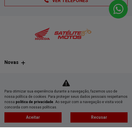
VER TELEFONES
Novas
Mapa do site
Para otimizar sua experiência durante a navegação, fazemos uso de
Política de privacidade
nossa política de cookies. Para proteger seus dados pessoais respeitamos
nossa
política de privacidade
. Ao seguir com a navegação e visita você
concorda com nossas políticas.
CNPJ: 03.044.878/0001-17
Aceitar
Recusar