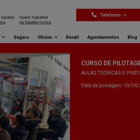
Telefones
 Satelite
Quero Trabalhar
ima
na Satelite motos
o
Seguro
Oficina
Recall
Agendamentos
Blog
CURSO DE PILOTAG
AULAS TEÓRICAS E PRÁT
Data da postagem: 19/04