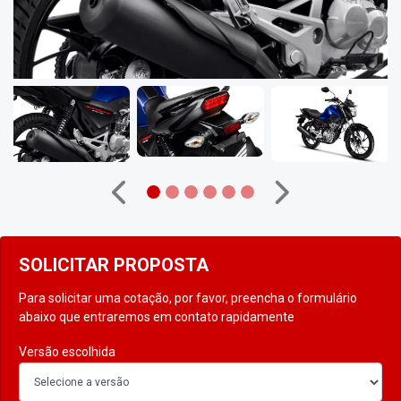
Anterior
Próximo
SOLICITAR PROPOSTA
Para solicitar uma cotação, por favor, preencha o formulário
abaixo que entraremos em contato rapidamente
Versão escolhida