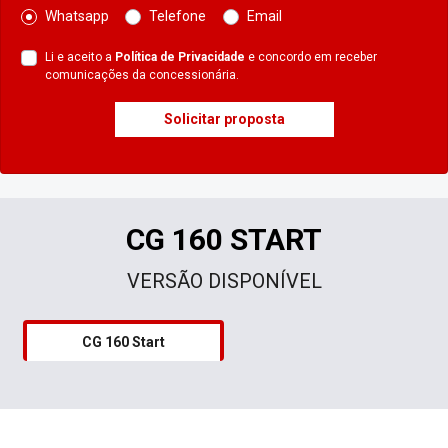
Whatsapp
Telefone
Email
Li e aceito a
Política de Privacidade
e concordo em receber
comunicações da concessionária.
Solicitar proposta
CG 160 START
VERSÃO DISPONÍVEL
CG 160 Start