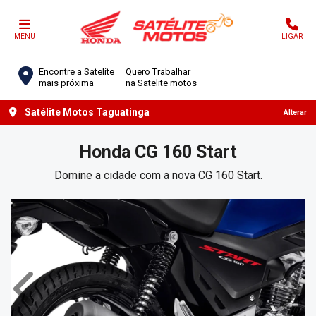
MENU
LIGAR
Encontre a Satelite
Quero Trabalhar
mais próxima
na Satelite motos
Satélite Motos Taguatinga
Alterar
Honda
CG 160 Start
Domine a cidade com a nova CG 160 Start.
Anterior
Próx