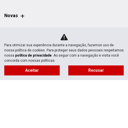
Novas
Mapa do site
Para otimizar sua experiência durante a navegação, fazemos uso de
Política de privacidade
nossa política de cookies. Para proteger seus dados pessoais respeitamos
nossa
política de privacidade
. Ao seguir com a navegação e visita você
concorda com nossas políticas.
CNPJ: 03.044.878/0001-17
Aceitar
Recusar
No trânsito, enxergar o outro salva
vidas.
Desenvolvido pela DEALERSPACE ® Direitos Reservados.